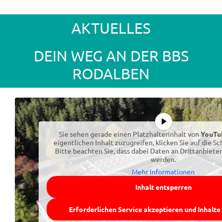
AKTUELLES
DEIN WEG AN DER BBS
RODALBEN
Sie sehen gerade einen Platzhalterinhalt von
YouTu
eigentlichen Inhalt zuzugreifen, klicken Sie auf die Sc
Bitte beachten Sie, dass dabei Daten an Drittanbiet
werden.
Mehr Informationen
Inhalt entsperren
Erforderlichen Service akzeptieren und Inhalte