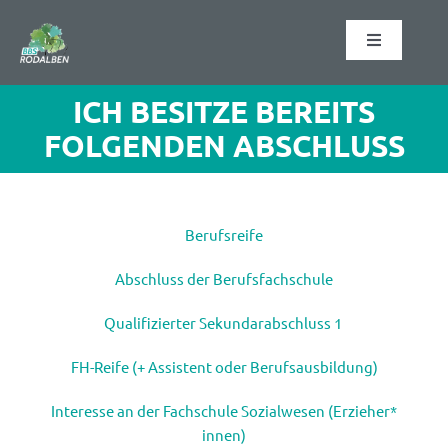
Zum
Inhalt
Toggle
springen
Navigation
Startseite
ICH BESITZE BEREITS
FOLGENDEN ABSCHLUSS
Schulformen
Schulabschlüsse
Berufsreife
Abschluss der Berufsfachschule
Organisation
Qualifizierter Sekundarabschluss 1
Informationen
FH-Reife (+ Assistent oder Berufsausbildung)
Interesse an der Fachschule Sozialwesen (Erzieher*
Kontakt
innen)