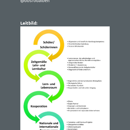
@bbsrodalben
Leitbild: