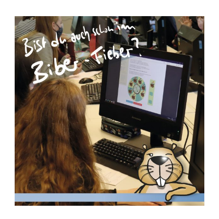
Zeige
grösseres
Bild