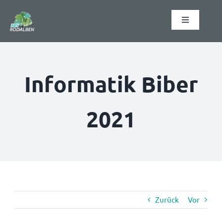
Zum
Inhalt
Toggle
springen
Navigation
Startseite
Informatik Biber
Schulformen
2021
Schulabschlüsse
Organisation
Informationen
Zurück
Vor
Kontakt