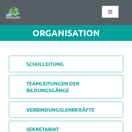
Zum
Inhalt
Toggle
springen
Navigation
Startseite
ORGANISATION
Schulformen
SCHULLEITUNG
Schulabschlüsse
TEAMLEITUNGEN DER
Organisation
BILDUNGSGÄNGE
Informationen
VERBINDUNGSLEHRKRÄFTE
Kontakt
SEKRETARIAT