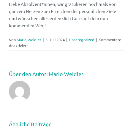
Liebe Absolvent*innen, wir gratulieren nochmals von
ganzem Herzen zum Erreichen der persönlichen Ziele
und wünschen alles erdenklich Gute auf dem nun
kommenden Weg!
Von
Mario Weidler
|
5. Juli 2024
|
Uncategorized
|
Kommentare
für
deaktiviert
Abschlussfeier
HBF
und
BOS
Über den Autor:
Mario Weidler
2
Ähnliche Beiträge