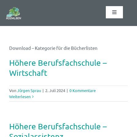
Zum
Inhalt
Toggle
springen
Navigation
Startseite
Download – Kategorie für die Bücherlisten
Schulformen
Höhere Berufsfachschule –
Schulabschlüsse
Wirtschaft
Organisation
Von
Jürgen Sprau
|
2. Juli 2024
|
0 Kommentare
Weiterlesen
Informationen
Höhere Berufsfachschule –
Kontakt
Sozialassistenz