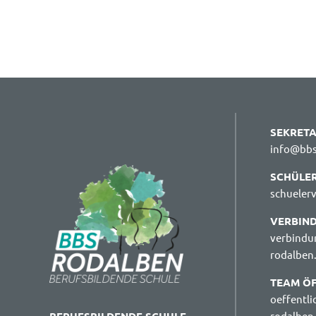
SEKRETA
info@bbs
SCHÜLE
schueler
VERBIN
verbindu
rodalben
TEAM ÖF
oeffentli
rodalben