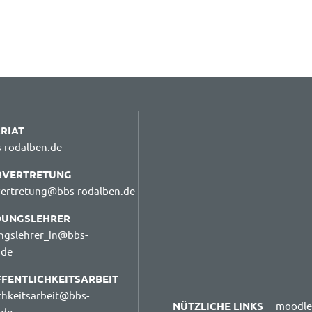
RIAT
-rodalben.de
RVERTRETUNG
vertretung@bbs-rodalben.de
DUNGSLEHRER
ngslehrer_in@bbs-
.de
FENTLICHKEITSARBEIT
chkeitsarbeit@bbs-
NÜTZLICHE LINKS
moodle
.de