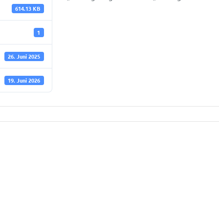
614.13 KB
1
26. Juni 2025
19. Juni 2026
herliste
hlagerlogistiker
hlageristen
26/2027)