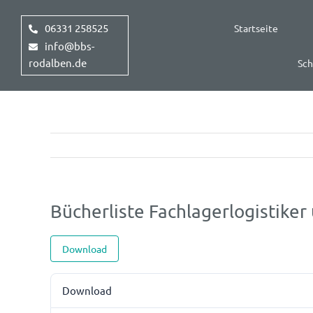
Zum
Inhalt
06331 258525
Startseite
springen
info@bbs-
rodalben.de
Sch
Bücherliste Fachlagerlogistiker
Download
Download