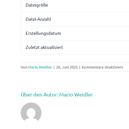
Dateigröße
Datei-Anzahl
Erstellungsdatum
Zuletzt aktualisiert
für
Von
Mario Weidler
|
26. Juni 2025
|
Kommentare deaktiviert
Büc
Fac
und
Fac
Über den Autor:
Mario Weidler
(20