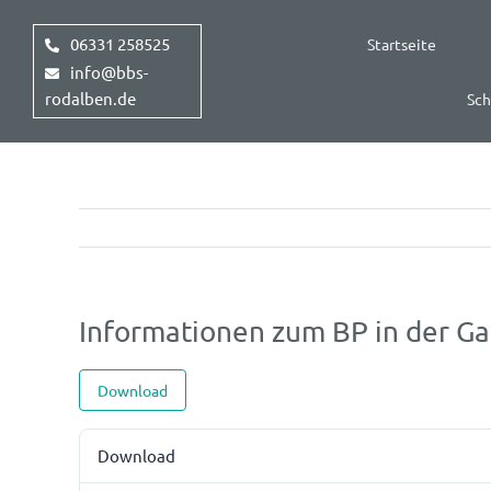
Zum
Inhalt
06331 258525
Startseite
springen
info@bbs-
rodalben.de
Sch
Informationen zum BP in der G
Download
Download